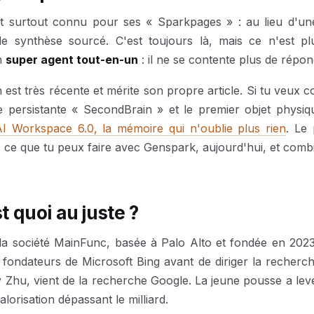
 surtout connu pour ses « Sparkpages » : au lieu d'une li
e synthèse sourcé. C'est toujours là, mais ce n'est p
n
super agent tout-en-un
: il ne se contente plus de répondr
n est très récente et mérite son propre article. Si tu veux
persistante « SecondBrain » et le premier objet physiq
I Workspace 6.0, la mémoire qui n'oublie plus rien
. Le 
: ce que tu peux faire avec Genspark, aujourd'hui, et comb
t quoi au juste ?
la société MainFunc, basée à Palo Alto et fondée en 2023
 fondateurs de Microsoft Bing avant de diriger la recher
y Zhu, vient de la recherche Google. La jeune pousse a levé
alorisation dépassant le milliard.