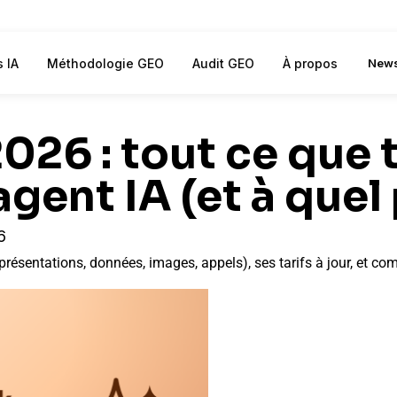
s IA
Méthodologie GEO
Audit GEO
À propos
News
26 : tout ce que t
agent IA (et à quel 
6
(présentations, données, images, appels), ses tarifs à jour, et 