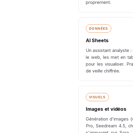
proprement.
DONNÉES
AI Sheets
Un assistant analyste :
le web, les met en tab
pour les visualiser. Pr
de veille chiffrée.
VISUELS
Images et vidéos
Génération d'images (
Pro, Seedream 4.5, cha
s'appuyant sur Sora, 