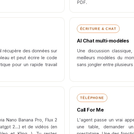
PDF.
ÉCRITURE & CHAT
AI Chat multi-modèles
 il récupère des données sur
Une discussion classique
leau et peut écrire le code
meilleurs modèles du mom
atique pour un rapide travail
sans jongler entre plusieur
TÉLÉPHONE
Call For Me
via Nano Banana Pro, Flux 2
L'agent passe un vrai appe
tgpt 2...) et de vidéos (en
une table, demander un 
Veo et Kling...). Tu restes
prestataire. Une des foncti