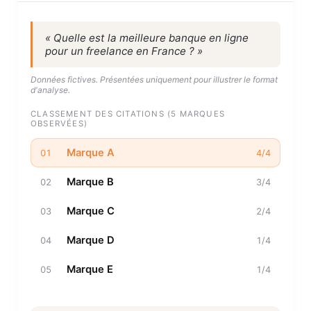
« Quelle est la meilleure banque en ligne
pour un freelance en France ? »
Données fictives. Présentées uniquement pour illustrer le format
d'analyse.
CLASSEMENT DES CITATIONS (5 MARQUES
OBSERVÉES)
Marque A
01
4/4
Marque B
02
3/4
Marque C
03
2/4
Marque D
04
1/4
Marque E
05
1/4