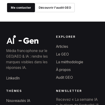
Me contacter
Découvrir l'audit GEO
EXPLORER
Articles
Média francophone sur le
Le GEO
GEO/AEO & IA : rendre les
marques visibles dans les
La méthodologie
réponses IA.
À propos
Audit GEO
LinkedIn
THÈMES
NEWSLETTER
Recevez « La semaine IA
Nouveautés IA