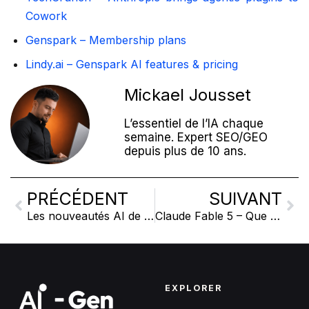
Cowork
Genspark – Membership plans
Lindy.ai – Genspark AI features & pricing
Mickael Jousset
L’essentiel de l’IA chaque
semaine. Expert SEO/GEO
depuis plus de 10 ans.
PRÉCÉDENT
SUIVANT
Les nouveautés AI de la semaine 05/06/2026
Claude Fable 5 – Que retenir
EXPLORER