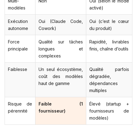
Multi-
Non
Oui (selon le mode
modèles
activé)
Exécution
Oui (Claude Code,
Oui (c’est le cœur
autonome
Cowork)
du produit)
Force
Qualité sur tâches
Rapidité, livrables
principale
longues et
finis, chaîne d’outils
complexes
Faiblesse
Un seul écosystème,
Qualité parfois
coût des modèles
dégradée,
haut de gamme
dépendances
multiples
Risque de
Faible (1
Élevé (startup +
pérennité
fournisseur)
fournisseurs de
modèles)