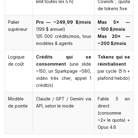
limit toutes les 5 h)
Cowork ; quota
de tokens fixe
Palier
Pro — ~249,99 $/mois
Max 5× —
supérieur
(199 $ annuel)
~100 $/mois
125 000 crédits/mois, tous
Max 20× —
modèles & agents
~200 $/mois
Logique
Crédits qui se
Tokens qui se
de coût
consomment
(une slide
réinitialisent
~150, un Sparkpage ~580,
par cycle (5 h +
vidéo très cher, appel 1
plafond hebdo)
crédit/s)
Modèle
Claude / GPT / Gemini via
Fable 5 en
de pointe
API, selon le mode
direct
(consomme
~2× le quota) +
Opus 4.8