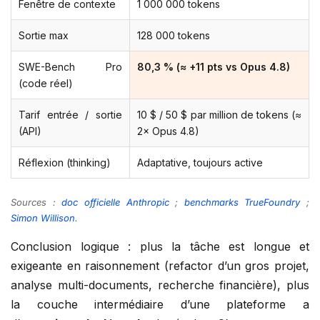
Fenêtre de contexte
1 000 000 tokens
Sortie max
128 000 tokens
SWE-Bench Pro
80,3 % (≈ +11 pts vs Opus 4.8)
(code réel)
Tarif entrée / sortie
10 $ / 50 $ par million de tokens (≈
(API)
2× Opus 4.8)
Réflexion (thinking)
Adaptative, toujours active
Sources :
doc officielle Anthropic
;
benchmarks TrueFoundry
;
Simon Willison
.
Conclusion logique : plus la tâche est longue et
exigeante en raisonnement (refactor d’un gros projet,
analyse multi-documents, recherche financière), plus
la couche intermédiaire d’une plateforme a