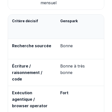
mensuel
Critère décisif
Genspark
Man
Recherche sourcée
Bonne
Sec
Écriture /
Bonne à très
No
raisonnement /
bonne
cen
code
Exécution
Fort
Trè
agentique /
browser operator