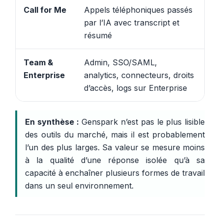
Call for Me
Appels téléphoniques passés
Aj
par l’IA avec transcript et
mo
résumé
di
Team &
Admin, SSO/SAML,
Re
Enterprise
analytics, connecteurs, droits
ca
d’accès, logs sur Enterprise
ind
En synthèse :
Genspark n’est pas le plus lisible
des outils du marché, mais il est probablement
l’un des plus larges. Sa valeur se mesure moins
à la qualité d’une réponse isolée qu’à sa
capacité à enchaîner plusieurs formes de travail
dans un seul environnement.