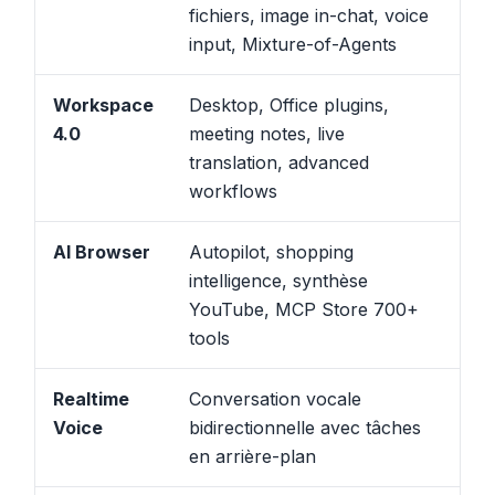
fichiers, image in-chat, voice
po
input, Mixture-of-Agents
et
Workspace
Desktop, Office plugins,
Ra
4.0
meeting notes, live
ex
translation, advanced
sé
workflows
AI Browser
Autopilot, shopping
Fa
intelligence, synthèse
à 
YouTube, MCP Store 700+
na
tools
Realtime
Conversation vocale
Pe
Voice
bidirectionnelle avec tâches
pa
en arrière-plan
in