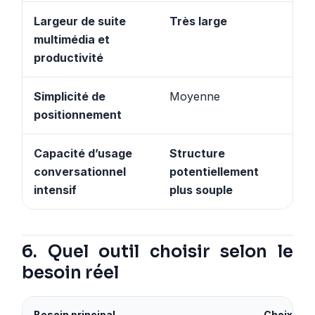
Largeur de suite
Très large
Mo
multimédia et
productivité
Simplicité de
Moyenne
Mo
positionnement
Capacité d’usage
Structure
Créd
conversationnel
potentiellement
sel
intensif
plus souple
pla
6. Quel outil choisir selon le
besoin réel
Besoin principal
Choix le