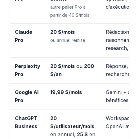
d’exécution
autre palier Pro à
partir de 40 $/mois
Claude
20 $/mois
Rédaction,
Pro
raisonnement,
ou annuel remisé
research, pro
Perplexity
20 $/mois
ou
200
Réponse, sour
Pro
$/an
recherche, ra
Google AI
19,99 $/mois
Gemini + stoc
Pro
bénéfices Go
ChatGPT
20
Workspace bu
Business
$/utilisateur/mois
OpenAI avec 
en annuel,
25 $
en