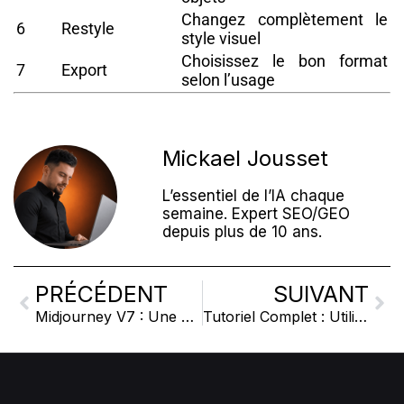
Changez complètement le
6
Restyle
style visuel
Choisissez le bon format
7
Export
selon l’usage
Mickael Jousset
L’essentiel de l’IA chaque
semaine. Expert SEO/GEO
depuis plus de 10 ans.
PRÉCÉDENT
SUIVANT
Midjourney V7 : Une Révolution dans la Génération d’Images par IA
Tutoriel Complet : Utiliser Midjourney en tant que Webdesigner