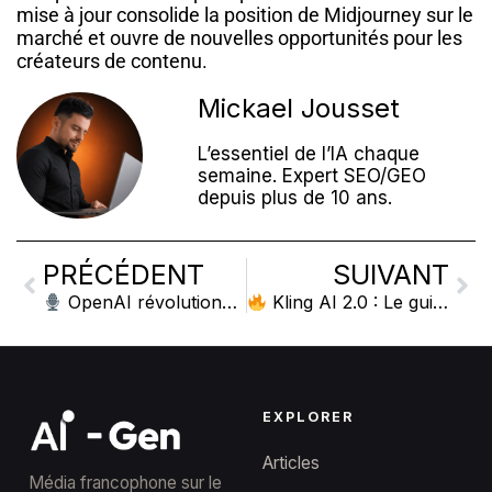
mise à jour consolide la position de Midjourney sur le
marché et ouvre de nouvelles opportunités pour les
créateurs de contenu.
Mickael Jousset
L’essentiel de l’IA chaque
semaine. Expert SEO/GEO
depuis plus de 10 ans.
PRÉCÉDENT
SUIVANT
OpenAI révolutionne les agents vocaux avec ses nouveaux modèles audio de pointe
Kling AI 2.0 : Le guide pour maîtriser la nouvelle version du 1er générateur de vidéo
EXPLORER
Articles
Média francophone sur le