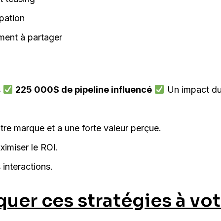
ipation
ment à partager
s
225 000$ de pipeline influencé
Un impact dur
tre marque et a une forte valeur perçue.
imiser le ROI.
 interactions.
uer ces stratégies à vo