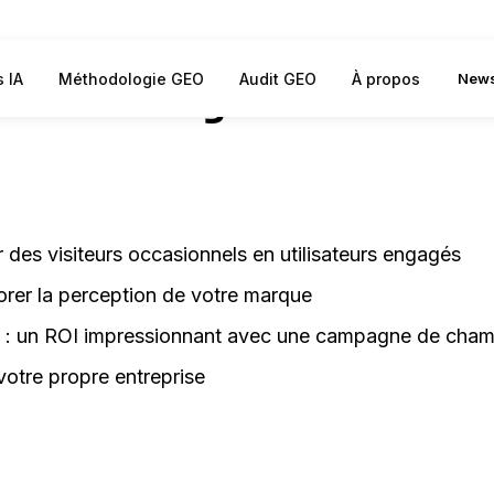
r votre croissance et 
s IA
Méthodologie GEO
Audit GEO
À propos
News
s marketing innovantes
 des visiteurs occasionnels en utilisateurs engagés
orer la perception de votre marque
s : un ROI impressionnant avec une campagne de cha
otre propre entreprise