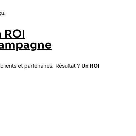
çu.
n ROI
hampagne
lients et partenaires. Résultat ?
Un ROI