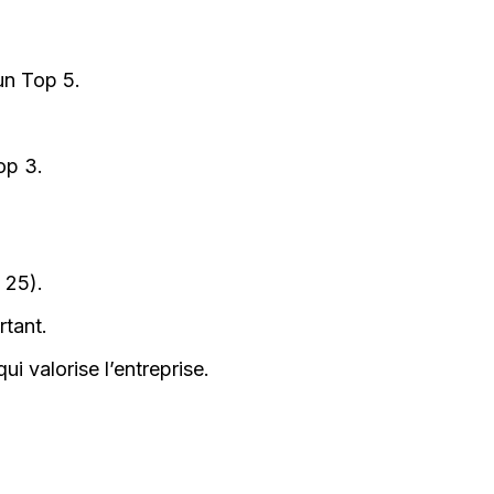
un Top 5.
op 3.
 25).
rtant.
i valorise l’entreprise.