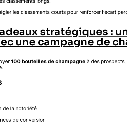
les classements longs.
égier les classements courts pour renforcer l’écart per
cadeaux stratégiques : u
vec une campagne de c
voyer
100 bouteilles de champagne
à des prospects, c
e.
s
n de la notoriété
nces de conversion