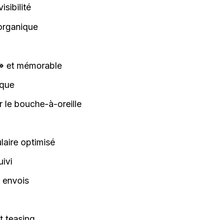
isibilité
organique
»
et mémorable
rque
 le bouche-à-oreille
laire optimisé
ivi
s envois
t teasing