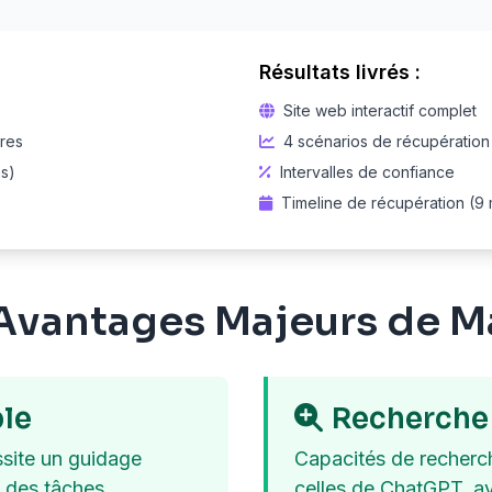
Résultats livrés :
Site web interactif complet
ires
4 scénarios de récupération
ns)
Intervalles de confiance
Timeline de récupération (9 
Avantages Majeurs de 
le
Recherche
site un guidage
Capacités de recherc
e des tâches
celles de ChatGPT, av