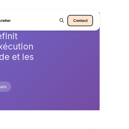
letter
Contact
init
xécution
e et les
ques