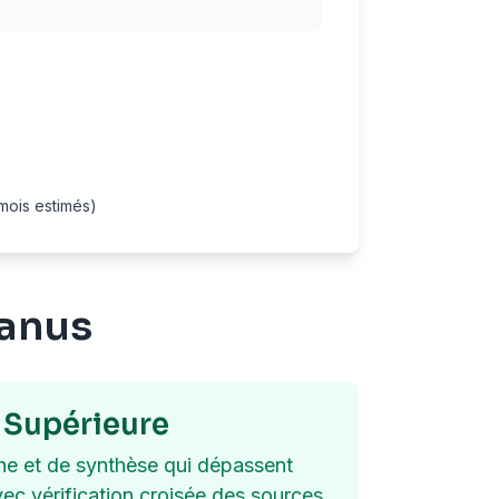
mois estimés)
Manus
 Supérieure
he et de synthèse qui dépassent
ec vérification croisée des sources