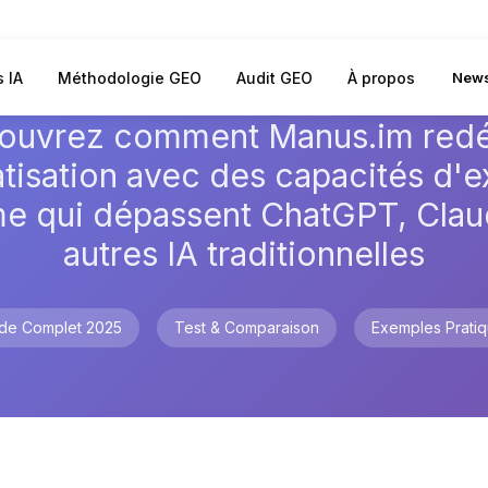
s IA
Méthodologie GEO
Audit GEO
À propos
News
ouvrez comment Manus.im redéf
atisation avec des capacités d'e
e qui dépassent ChatGPT, Claud
autres IA traditionnelles
de Complet 2025
Test & Comparaison
Exemples Prati