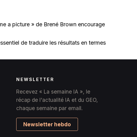
t me a picture » de Brené Brown encourage
sentiel de traduire les résultats en termes
NEWSLETTER
Recevez « La semaine IA », le
récap de l'actualité IA et du GEO,
chaque semaine par email.
Newsletter hebdo