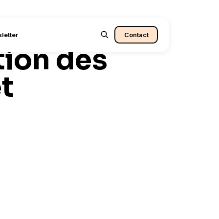
onception
letter
Contact
tion des
t