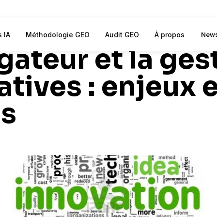
ystémique, la c
s IA
Méthodologie GEO
Audit GEO
À propos
News
gateur et la ges
tives : enjeux e
es