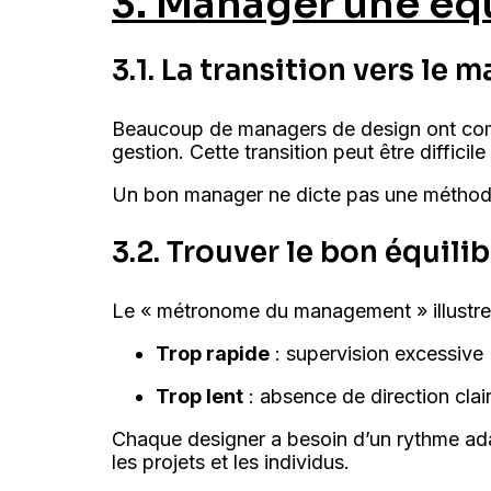
3. Manager une équ
3.1. La transition vers le
Beaucoup de managers de design ont comme
gestion. Cette transition peut être difficil
Un bon manager ne dicte pas une méthode d
3.2. Trouver le bon équil
Le « métronome du management » illustre 
Trop rapide
: supervision excessiv
Trop lent
: absence de direction clai
Chaque designer a besoin d’un rythme ada
les projets et les individus.