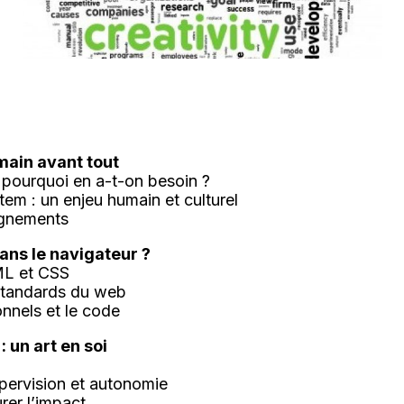
main avant tout
t pourquoi en a-t-on besoin ?
tem : un enjeu humain et culturel
ignements
ans le navigateur ?
ML et CSS
s standards du web
ionnels et le code
 un art en soi
upervision et autonomie
urer l’impact