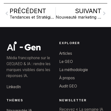
PRÉCÉDENT
SUIVANT
Tendances et Stratégies Marketing du 24 février 2025
Nouveauté marketing et Design du 28/02
EXPLORER
Articles
Média francophone sur le
Le GEO
GEO/AEO & IA : rendre les
marques visibles dans les
La méthodologie
réponses IA.
À propos
Audit GEO
LinkedIn
THÈMES
NEWSLETTER
Recevez « La semaine IA
Nouveautés IA